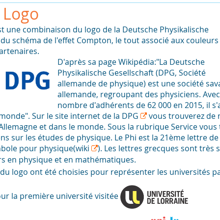
 Logo
st une combinaison du logo de la Deutsche Physikalische
 du schéma de l'effet Compton, le tout associé aux couleurs
artenaires.
D'après sa page Wikipédia:"La Deutsche
Physikalische Gesellschaft (DPG, Société
allemande de physique) est une société sav
allemande, regroupant des physiciens. Ave
nombre d'adhérents de 62 000 en 2015, il s'a
onde". Sur le site internet de la
DPG
vous trouverez de 
Allemagne et dans le monde. Sous la rubrique Service vous
s sur les études de physique. Le Phi est la 21ème lettre de 
ymbole pour physique
(wiki
). Les lettres grecques sont très
s en physique et en mathématiques.
du logo ont été choisies pour représenter les universités pa
ur la première université visitée