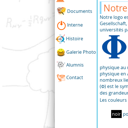
Notre
Documents
Notre logo e
Gesellschaft,
Interne
universités p
Histoire
Galerie Photo
Alumnis
physique au m
physique en 
Contact
nombreux lien
(Φ) est le s
des grandeur
Les couleurs 
noir
po