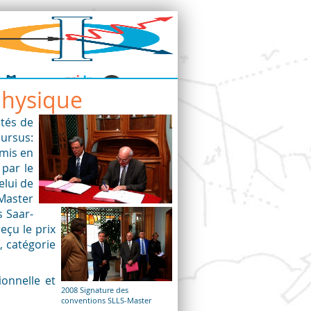
physique
ités de
cursus:
 mis en
 par le
elui de
-Master
s Saar-
 reçu
le prix
, catégorie
ionnelle et
2008 Signature des
conventions SLLS-Master