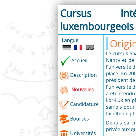
Cursus Inté
luxembourgeois
en Physique
Langue
Origi
Le cursus Sa
Nancy et de 
Accueil
l'université
place. En 20
Description
président de 
l'université 
Nouvelles
a été étendu 
Lor-Lux en p
Candidature
sarrois pour
faculté de p
Bourses
Depuis sa cr
privée aux q
Universités