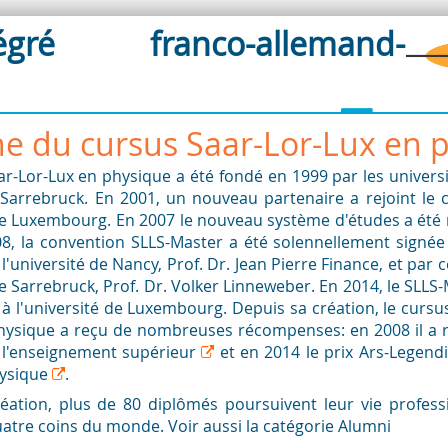
gré franco-allemand-
ne du cursus Saar-Lor-Lux en 
ar-Lor-Lux en physique a été fondé en 1999 par les univers
Sarrebruck. En 2001, un nouveau partenaire a rejoint le 
 de Luxembourg. En 2007 le nouveau système d'études a été
08, la convention SLLS-Master a été solennellement signée
l'université de Nancy, Prof. Dr. Jean Pierre Finance, et par c
de Sarrebruck, Prof. Dr. Volker Linneweber. En 2014, le SLLS
à l'université de Luxembourg. Depuis sa création, le cursu
hysique a reçu de nombreuses récompenses: en 2008 il a
 l'enseignement supérieur
et en 2014 le prix
Ars-Legendi
hysique
.
éation, plus de 80 diplômés poursuivent leur vie profess
uatre coins du monde. Voir aussi la catégorie Alumni