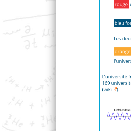
rouge
bleu fo
Les deu
orange
l'unive
L'université
169 universi
(wiki
).