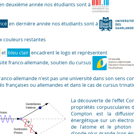
en deuxième année nos étudiants sont à
ncé
en dernière année nos étudiants sont à
x couleurs restantes
et
bleu clair
encadrent le logo et représentent
rsité franco-allemande, soutien du cursus
 franco-allemande n'est pas une université dans son sens c
tés françaises ou allemandes et dans le cas de cursus trina
La découverte de l'effet C
propriétés corpusculaires de
Compton est la diffusio
énergétique sur un électron
de l'atome et le photon
d'onde plus grande (son éne