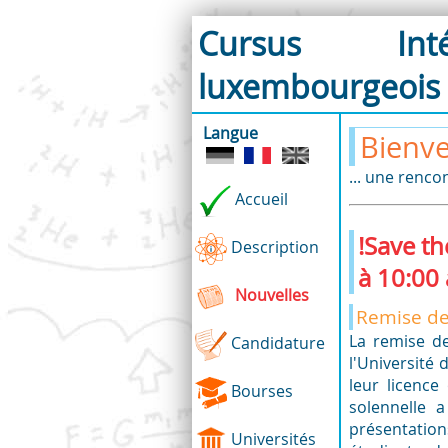
Cursus Inté
luxembourgeois
en Physique
Langue
Bienve
... une renco
Accueil
!Save th
Description
à 10:00
Nouvelles
Remise de
La remise d
Candidature
l'Université
leur licenc
Bourses
solennelle
présentation
Universités