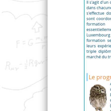
Il s'agit d'u
dans chacune
s'effectue 
sont coordon
formation
essentiell
Luxembourg e
formation se
leurs expéri
triple diplô
marché du tra
Le prog