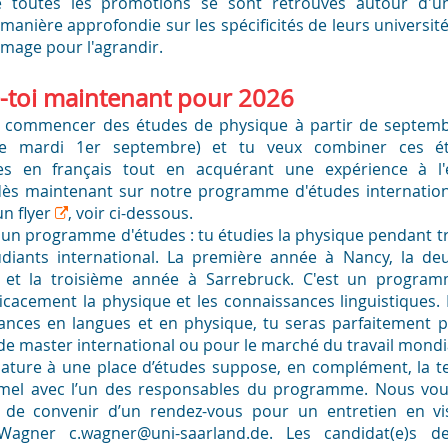
e toutes les promotions se sont retrouvés autour d'u
anière approfondie sur les spécificités de leurs université
'image pour l'agrandir.
-toi maintenant pour 2026
s commencer des études de physique à partir de septem
le mardi 1er septembre) et tu veux combiner ces é
es en français tout en acquérant une expérience à l'
dès maintenant sur notre programme d'études internation
un
flyer
, voir ci-dessous.
st un programme d'études : tu étudies la physique pendant t
udiants international. La première année à Nancy, la d
et la troisième année à Sarrebruck. C'est un progra
icacement la physique et les connaissances linguistiques. 
ances en langues et en physique, tu seras parfaitement 
 master international ou pour le marché du travail mondia
ature à une place d’études suppose, en complément, la te
rmel avec l’un des responsables du programme. Nous vou
in de convenir d’un rendez-vous pour un entretien en vi
 Wagner
c.wagner@uni-saarland.de
. Les candidat(e)s de