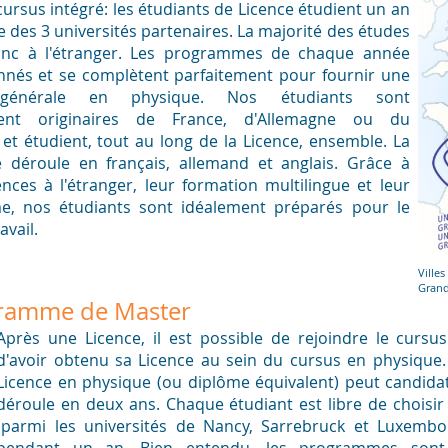
n cursus intégré: les étudiants de Licence étudient un an
 des 3 universités partenaires. La majorité des études
donc à l'étranger. Les programmes de chaque année
nés et se complètent parfaitement pour fournir une
 générale en physique. Nos étudiants sont
ement originaires de France, d'Allemagne ou du
t étudient, tout au long de la Licence, ensemble. La
 déroule en français, allemand et anglais. Grâce à
ences à l'étranger, leur formation multilingue et leur
me, nos étudiants sont idéalement préparés pour le
vail.
Villes
Grand
ramme de Master
Après une Licence, il est possible de rejoindre le cursus
d'avoir obtenu sa Licence au sein du cursus en physiqu
Licence en physique (ou diplôme équivalent) peut candid
déroule en deux ans. Chaque étudiant est libre de choisir 
(parmi les universités de Nancy, Sarrebruck et Luxembou