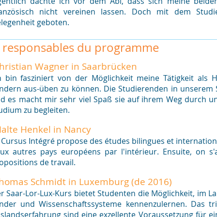
gentlich dachte ich vor dem Abi, dass sich meine beide
anzösisch nicht vereinen lassen. Doch mit dem Studi
legenheit geboten.
s responsables du programme
Christian Wagner in Saarbrücken
h bin fasziniert von der Möglichkeit meine Tätigkeit als 
ndern aus-üben zu können. Die Studierenden in unserem S
d es macht mir sehr viel Spaß sie auf ihrem Weg durch 
udium zu begleiten.
Malte Henkel in Nancy
 Cursus Intégré propose des études bilingues et internation
ux autres pays européens par l'intérieur. Ensuite, on 
opositions de travail.
 Thomas Schmidt in Luxemburg (de 2016)
r Saar-Lor-Lux-Kurs bietet Studenten die Möglichkeit, im L
nder und Wissenschaftssysteme kennenzulernen. Das tri
slandserfahrung sind eine exzellente Voraussetzung für ei