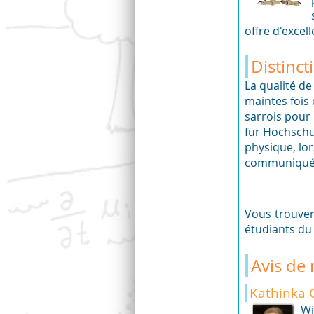
offre d'excel
Distinct
La qualité de
maintes fois 
sarrois pour
für Hochschul
physique, lor
communiqué d
Vous trouver
étudiants du
Avis de 
Kathinka G
Wi