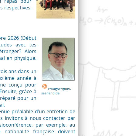
n repas pour
s respectives.
bre 2026 (Début
tudes avec tes
étranger? Alors
al en physique.
rois ans dans un
euxième année à
mme conçu pour
c.wagner@uni-
Ensuite, grâce à
saarland.de
préparé pour un
l.
nue préalable d’un entretien de
s invitons à nous contacter par
sioconférence, par exemple, au
 nationalité française doivent