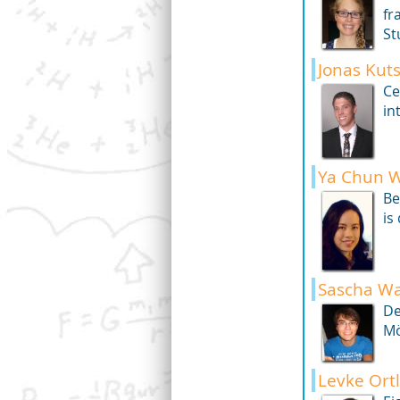
fr
St
Jonas Ku
Ce
in
Ya Chun 
Be
is
Sascha Wa
De
Mö
Levke Ortl