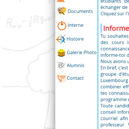
étudiants d
échanger de m
Documents
Cliquez sur l
Interne
Informe
Tu souhaite
Histoire
des cours 
connaissanc
Galerie Photo
informe-toi 
Nous avons 
Alumnis
En bref, c'e
groupe d'ét
Contact
Luxembourg 
combiner eff
tes connaiss
programme de
Toute candid
conseil info
courriel af
professeur