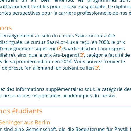
pendant un an. Bien entendu, les programmes sont 
suffisamment flexibles pour choisir sa spécialité. Le diplôme
lentes perspectives pour la carrière professionnelle de nos 
ions
 l'enseignement au sein du cursus Saar-Lor-Lux a été
distinguée. Le cursus Saar-Lor-Lux a reçu, en 2008,
le prix
 l'enseignement supérieur
(Saarländischer Landespreis
lehre), ainsi que le
prix Ars-Legendi
, catégorie faculté de
s de sa première édition en 2014. Vous pouvez trouver le
e presse (en allemand) en suivant ce
lien
.
ez des informations supplémentaires sous la catégorie desc
 Cursus et des responsables académiques du cursus.
nos étudiants
erlinger aus Berlin
r sind eine Gemeinschaft, die die Begeisterung für Physik t