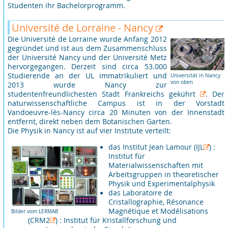
Studenten ihr Bachelorprogramm.
Université de Lorraine - Nancy
Die Université de Lorraine wurde Anfang 2012
gegründet und ist aus dem Zusammenschluss
der Université Nancy und der Université Metz
hervorgegangen. Derzeit sind circa 53.000
Studierende an der UL immatrikuliert und
Universität in Nancy
von oben
2013 wurde Nancy zur
studentenfreundlichesten Stadt Frankreichs gekührt
. Der
naturwissenschaftliche Campus ist in der Vorstadt
Vandoeuvre-lès-Nancy circa 20 Minuten von der Innenstadt
entfernt, direkt neben dem Botanischen Garten.
Die Physik in Nancy ist auf vier Institute verteilt:
das Institut Jean Lamour
(IJL
) :
Institut für
Materialwissenschaften mit
Arbeitsgruppen in theoretischer
Physik und Experimentalphysik
das Laboratoire de
Cristallographie, Résonance
Magnétique et Modélisations
Bilder vom LERMAB
(CRM2
) : Institut für Kristallforschung und