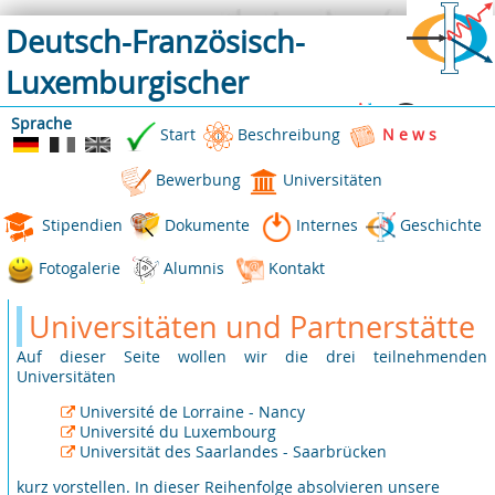
Deutsch-Französisch-
Luxemburgischer
Studiengang in Physik
Sprache
Start
Beschreibung
N e w s
Bewerbung
Universitäten
Stipendien
Dokumente
Internes
Geschichte
Fotogalerie
Alumnis
Kontakt
Universitäten und Partnerstätte
Auf dieser Seite wollen wir die drei teilnehmenden
Universitäten
Université de Lorraine - Nancy
Université du Luxembourg
Universität des Saarlandes - Saarbrücken
kurz vorstellen. In dieser Reihenfolge absolvieren unsere