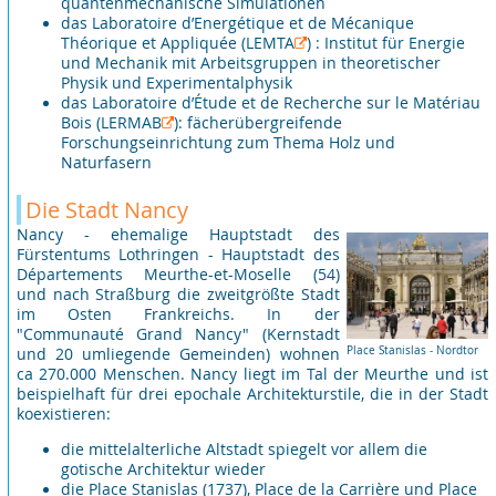
quantenmechanische Simulationen
das Laboratoire d’Energétique et de Mécanique
Théorique et Appliquée
(LEMTA
) : Institut für Energie
und Mechanik mit Arbeitsgruppen in theoretischer
Physik und Experimentalphysik
das Laboratoire d’Étude et de Recherche sur le Matériau
Bois
(LERMAB
): fächerübergreifende
Forschungseinrichtung zum Thema Holz und
Naturfasern
Die Stadt Nancy
Nancy - ehemalige Hauptstadt des
Fürstentums Lothringen - Hauptstadt des
Départements Meurthe-et-Moselle (54)
und nach Straßburg die zweitgrößte Stadt
im Osten Frankreichs. In der
"Communauté Grand Nancy" (Kernstadt
Place Stanislas - Nordtor
und 20 umliegende Gemeinden) wohnen
ca 270.000 Menschen. Nancy liegt im Tal der Meurthe und ist
beispielhaft für drei epochale Architekturstile, die in der Stadt
koexistieren:
die mittelalterliche Altstadt spiegelt vor allem die
gotische Architektur wieder
die Place Stanislas (1737), Place de la Carrière und Place