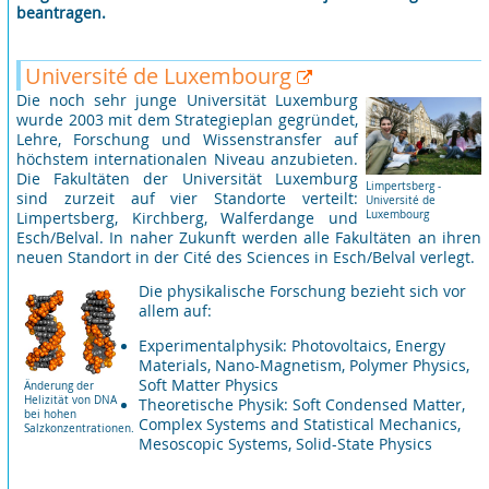
beantragen.
Université de Luxembourg
Die noch sehr junge Universität Luxemburg
wurde 2003 mit dem Strategieplan gegründet,
Lehre, Forschung und Wissenstransfer auf
höchstem internationalen Niveau anzubieten.
Die Fakultäten der Universität Luxemburg
Limpertsberg -
sind zurzeit auf vier Standorte verteilt:
Université de
Luxembourg
Limpertsberg, Kirchberg, Walferdange und
Esch/Belval. In naher Zukunft werden alle Fakultäten an ihren
neuen Standort in der Cité des Sciences in Esch/Belval verlegt.
Die physikalische Forschung bezieht sich vor
allem auf:
Experimentalphysik: Photovoltaics, Energy
Materials, Nano-Magnetism, Polymer Physics,
Soft Matter Physics
Änderung der
Helizität von DNA
Theoretische Physik: Soft Condensed Matter,
bei hohen
Complex Systems and Statistical Mechanics,
Salzkonzentrationen.
Mesoscopic Systems, Solid-State Physics